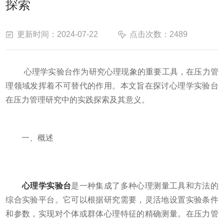
探索
更新时间：2024-07-22
点击次数：2489
心理学实验台作为研究心理现象的重要工具，在压力管
理领域发挥着不可替代的作用。本文旨在探讨心理学实验台
在压力管理研究中的实践探索及其意义。
一、概述
心理学实验台
是一种集成了多种心理测量工具和方法的
综合实验平台。它可以根据研究需要，灵活地设置实验条件
和参数，实现对个体或群体心理特征的精确测量。在压力管