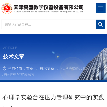
ARTICLE
技术文章
当前位置：
首页
技术文章
心理学实验台在压力管
理研究中的实践探索
心理学实验台在压力管理研究中的实践