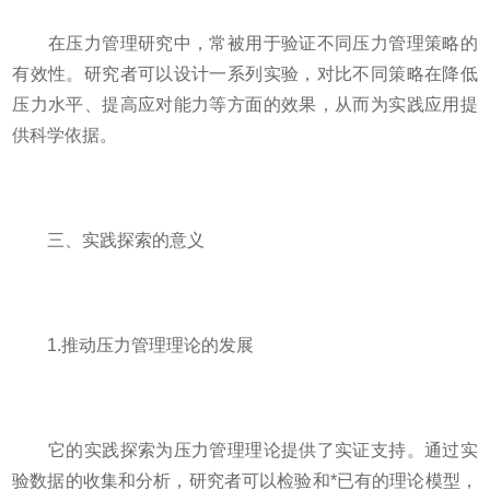
在压力管理研究中，常被用于验证不同压力管理策略的
有效性。研究者可以设计一系列实验，对比不同策略在降低
压力水平、提高应对能力等方面的效果，从而为实践应用提
供科学依据。
三、实践探索的意义
1.推动压力管理理论的发展
它的实践探索为压力管理理论提供了实证支持。通过实
验数据的收集和分析，研究者可以检验和*已有的理论模型，