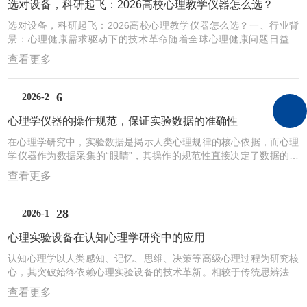
选对设备，科研起飞：2026高校心理教学仪器怎么选？
设备的工作原理，如眼动仪、脑电图仪、生理多导仪、生物反馈仪...
选对设备，科研起飞：2026高校心理教学仪器怎么选？一、行业背
景：心理健康需求驱动下的技术革命随着全球心理健康问题日益凸
显，心理实验台作为心理学研究、教育及临床干预的核心工具，正迎
查看更多
来发展机遇。中国心理实验台市场规模从2022年的638.1亿元预计增
长至2030年的1450亿元，年复合增长率达18.5%。这一增长背后，
是三大核心驱动力：政策红利释放：国家“健康中国2030”战略将心理
6
2026-2
健康纳入公共卫生体系，教育部要求中小学每校配备专职心理教师，
心理学仪器的操作规范，保证实验数据的准确性
推动设备标准化采购。技术跨界融合：A...
在心理学研究中，实验数据是揭示人类心理规律的核心依据，而心理
学仪器作为数据采集的“眼睛”，其操作的规范性直接决定了数据的真
实性与可靠性。从反应时测试仪到脑电采集系统，从眼动追踪仪到生
查看更多
物反馈仪，每一台仪器的背后都关联着复杂的心理过程与科学假设。
唯有严格遵循操作规范，才能避免误差干扰，让数据真正“说话”。规
范操作是数据准确的先决条件。心理学仪器的设计往往基于特定的测
28
2026-1
量原理，任何偏离标准流程的操作都可能引入系统性误差。例如，使
心理实验设备在认知心理学研究中的应用
用反应时测试仪时，若未提前校准设备的时间精度或未统一被试...
认知心理学以人类感知、记忆、思维、决策等高级心理过程为研究核
心，其突破始终依赖心理实验设备的技术革新。相较于传统思辨法，
实验设备能将抽象的认知活动转化为可量化、可观测的客观数据，为
查看更多
揭示认知机制提供了坚实的科学依据，成为认知心理学研究重要的核