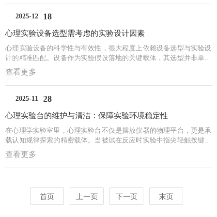
心支撑。在感知与注意研究领域，实验设备实现了对认知初始阶段的
精准捕捉。眼动仪作为经典设备，可实时记录被试注视点轨迹、瞳孔
18
2025-12
直径变化等指标，清晰呈现注意分配规律与视觉加工优先级。例如，
心理实验设备选型需考虑的实验设计因素
在阅读认知研究中，眼动仪能通过分析注视时长、回视次数，揭示
字...
心理实验设备的科学性与有效性，很大程度上依赖设备选型与实验设
计的精准匹配。设备作为实验假设落地的关键载体，其选型并非单纯
的技术参数比拼，而是要围绕实验设计的核心逻辑，兼顾自变量操
查看更多
纵、因变量测量、控制变量排除等多重需求。以下从实验设计的核心
维度，解析设备选型的关键考量因素。自变量的性质与操纵精度是设
备选型的首要依据。心理实验的自变量涵盖刺激类型、任务难度、情
28
2025-11
绪诱发等多种形式，不同类型对设备的功能要求差异显著。若开展视
心理实验台的维护与清洁：保障实验环境稳定性
觉认知实验，需操纵刺激的亮度、对比度、呈现时长等参数，此时需
选...
在心理学实验室里，心理实验台不仅是摆放仪器的物理平台，更是承
载认知规律探索的精密载体。当被试在反应时实验中指尖轻触按键，
当眼动仪记录下视觉搜索的轨迹，任何细微的环境波动都可能让数据
查看更多
偏离真实。维护与清洁不是简单的后勤工作，而是保障实验环境稳定
性的核心防线，直接决定着研究结论的科学性与可重复性。一、日常
维护：构建稳定的实验生态实验设备的精准运行依赖稳定的物理环
境。每日实验前需检查实验台的平整度与水平状态，0.1毫米的高度
首页
上一页
下一页
末页
差就可能导致眼动仪校准偏差；每周用扭矩扳手紧固设备固定螺
栓，...