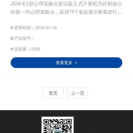
JGW-E1型心理实验台是以嵌入式计算机为控制核心
的新一代心理实验台，采用TFT液晶显示屏幕进行实
验，LED背光控制，呈现时间精度达1毫秒，图片更
更新时间：2026-07-16
新速度快，图形稳定性高。用本实验台做的心理学实
验弥补了采用计算机加软件做心理实验其计时不精确
产品型号：
的缺点
浏览量：3195
查看更多 +
首页
上一页
扫码加微信