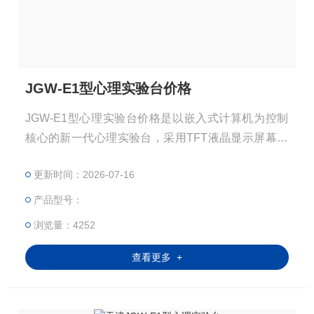
JGW-E1型心理实验台价格
JGW-E1型心理实验台价格是以嵌入式计算机为控制
核心的新一代心理实验台，采用TFT液晶显示屏幕进
行实验，LED背光控制，呈现时间精度达1毫秒，图
更新时间：2026-07-16
片更新速度快，图形稳定性高。用本实验台做的心理
学实验弥补了采用计算机加软件做心理实验其计时不
产品型号：
精确的缺点
浏览量：4252
查看更多 +