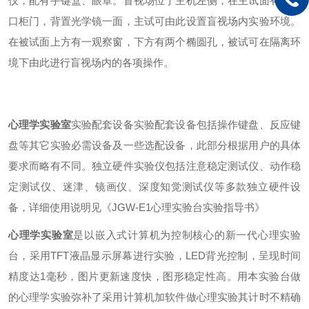
仪，配有手键盒、眼罩。盲视场位于主机左侧，在主试面有一开
口柜门，背置光学镜一面，主试可由此设置盲视场内实验环境。
在被试面上方有一观察窗，下方有两个椭圆孔，被试可在隔离环
境下由此进行盲视场内的各项操作。
心理学实验室
实验配套设备实验配套设备包括操作键盘、反应键
盘等其它实验必需设备及一些选配设备，此部分根据用户的具体
要求而略有不同。独立硬件实验仪包括注意稳定测试仪、动作稳
定测试仪、迷津、镜画仪、深度知觉测试仪等多款独立硬件设
备，详细使用说明见《JGW-E1心理实验台实验指导书》
心理学实验室
是以嵌入式计算机为控制核心的新一代心理实验
台，采用TFT液晶显示屏幕进行实验，LED背光控制，呈现时间
精度达1毫秒，图片更新速度快，图形稳定性高。用本实验台做
的心理学实验弥补了采用计算机加软件做心理实验其计时不精确