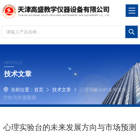
ARTICLE
技术文章
当前位置：
首页
技术文章
心理实验台的未来发展
方向与市场预测
心理实验台的未来发展方向与市场预测