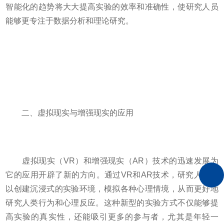
智能化的趋势将大大提高实验的效率和准确性，使研究人员
能够更专注于数据分析和理论研究。
二、虚拟现实与增强现实的应用
虚拟现实（VR）和增强现实（AR）技术的迅速发展为
它的应用开辟了新的方向。通过VR和AR技术，研究人员可
以创建沉浸式的实验环境，模拟各种心理情境，从而更好地
研究人类行为和心理反应。这种新型的实验方式不仅能够提
高实验的真实性，还能吸引更多的参与者，尤其是年轻一