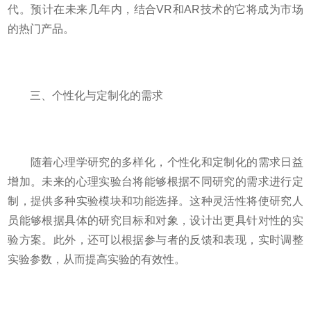
代。预计在未来几年内，结合VR和AR技术的它将成为市场
的热门产品。
三、个性化与定制化的需求
随着心理学研究的多样化，个性化和定制化的需求日益
增加。未来的心理实验台将能够根据不同研究的需求进行定
制，提供多种实验模块和功能选择。这种灵活性将使研究人
员能够根据具体的研究目标和对象，设计出更具针对性的实
验方案。此外，还可以根据参与者的反馈和表现，实时调整
实验参数，从而提高实验的有效性。